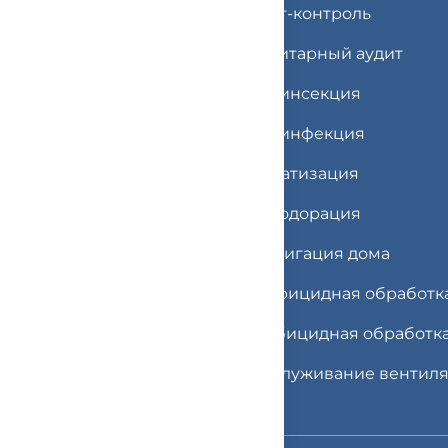
ики
Пест-контроль
и
Санитарный аудит
Дезинсекция
Дезинфекция
твет
Дератизация
Дезодорация
Фумигация дома
Акарицидная обработк
Гербицидная обработк
Обслуживание вентил