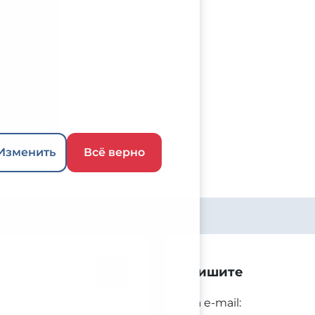
боте с
Изменить
Всё верно
Пишите
на e-mail: