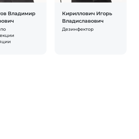
тов Владимир
Кириллович Игорь
рович
Владиславович
 по
Дезинфектор
екции
яции