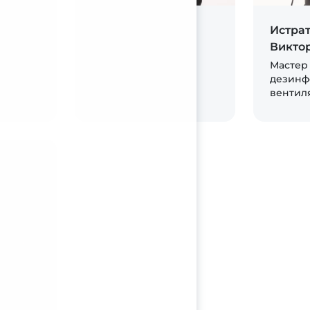
Кузьмин Сергей
Истра
Юрьевич
Викто
истке
Инструктор-
Мастер
дезинфектор
дезинф
вентил