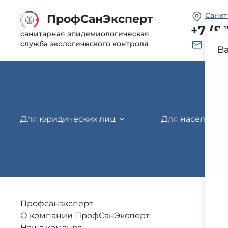
Санкт
ПрофCанЭксперт
+7 (8
санитарная эпидемиологическая
служба экологического контроля
info@
В
Для юридических лиц
Для населения
Профсанэксперт
О компании ПрофСанЭксперт
Наша команда