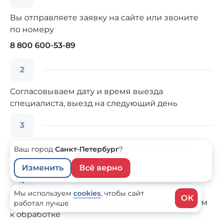
Вы отправляете заявку на сайте или звоните
по номеру
8 800 600-53-89
2
Согласовываем дату и время выезда
специалиста, выезд на следующий день
3
Специалист оценивает степень заражения
Ваш город
Санкт-Петербург
?
и стоимость обработки
Изменить
Всё верно
4
Мы используем
cookies
,
чтобы сайт
ОК
Заключаем официальный договор, приступаем
работал лучше
к обработке