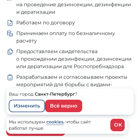
на проведение дезинсекции, дезинфекции
и дератизации
Работаем по договору
Принимаем оплату по безналичному
расчёту
Предоставляем свидетельства
о прохождении дезинфекции, дезинсекции
или дератизации для Роспотребнадзора
Разрабатываем и согласовываем проекты
мероприятий для борьбы с видами-
паразитами в рамках услуги пест-контроля
Ваш город
Санкт-Петербург
?
Изменить
Всё верно
от 20 ₽ за м²
Мы используем
cookies
,
чтобы сайт
ОК
Оставить заявку
работал лучше